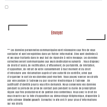
En cochant cette case, j'accepte les conditions
particulières ci-dessous **
Envoyer
** Les données personnelles communiquées sont nécessaires aux fins de vous
contacter et sont enregistrées dans un fichier informatisé. Elles sont destinées à
et ses sous-traitants dans le seul but de répondre à votre message. Les données
collectées seront communiquées aux seuls destinataires suivants: . Vous disposez
de droits d’accès, de rectification, d’effacement, de portabilité, de limitation,
d’opposition, de retrait de votre consentement à tout moment et du droit
d’introduire une réclamation auprès d’une autorité de contrôle, ainsi que
d’organiser le sort de vos données post-mortem. Vous pouvez exercer ces droits
par voie postale à l'adresse ou par courrier électronique à l'adresse . Un
justificatif d'identité pourra vous être demandé. Nous conservons vos données
pendant la période de prise de contact puis pendant la durée de prescription
légale aux fins probatoires et de gestion des contentieux. Vous avez le droit de
vous inscrire sur la liste d'opposition au démarchage téléphonique, disponible à
cette adresse:
Bloctel.gouv.fr
. Consultez le site cnil.fr pour plus d’informations
sur vos droits.