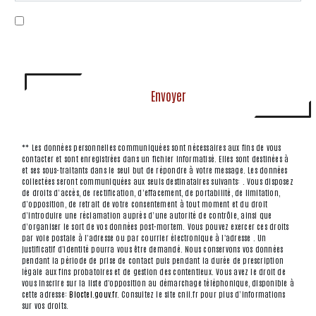
En cochant cette case, j'accepte les conditions
particulières ci-dessous **
Envoyer
** Les données personnelles communiquées sont nécessaires aux fins de vous
contacter et sont enregistrées dans un fichier informatisé. Elles sont destinées à
et ses sous-traitants dans le seul but de répondre à votre message. Les données
collectées seront communiquées aux seuls destinataires suivants: . Vous disposez
de droits d’accès, de rectification, d’effacement, de portabilité, de limitation,
d’opposition, de retrait de votre consentement à tout moment et du droit
d’introduire une réclamation auprès d’une autorité de contrôle, ainsi que
d’organiser le sort de vos données post-mortem. Vous pouvez exercer ces droits
par voie postale à l'adresse ou par courrier électronique à l'adresse . Un
justificatif d'identité pourra vous être demandé. Nous conservons vos données
pendant la période de prise de contact puis pendant la durée de prescription
légale aux fins probatoires et de gestion des contentieux. Vous avez le droit de
vous inscrire sur la liste d'opposition au démarchage téléphonique, disponible à
cette adresse:
Bloctel.gouv.fr
. Consultez le site cnil.fr pour plus d’informations
sur vos droits.