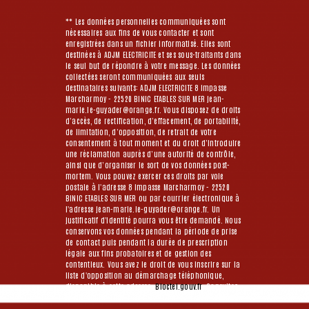
** Les données personnelles communiquées sont
nécessaires aux fins de vous contacter et sont
enregistrées dans un fichier informatisé. Elles sont
destinées à ADJM ELECTRICITE et ses sous-traitants dans
le seul but de répondre à votre message. Les données
collectées seront communiquées aux seuls
destinataires suivants: ADJM ELECTRICITE 8 impasse
Marcharmoy - 22520 BINIC ETABLES SUR MER jean-
marie.le-guyader@orange.fr. Vous disposez de droits
d’accès, de rectification, d’effacement, de portabilité,
de limitation, d’opposition, de retrait de votre
consentement à tout moment et du droit d’introduire
une réclamation auprès d’une autorité de contrôle,
ainsi que d’organiser le sort de vos données post-
mortem. Vous pouvez exercer ces droits par voie
postale à l'adresse 8 impasse Marcharmoy - 22520
BINIC ETABLES SUR MER ou par courrier électronique à
l'adresse jean-marie.le-guyader@orange.fr. Un
justificatif d'identité pourra vous être demandé. Nous
conservons vos données pendant la période de prise
de contact puis pendant la durée de prescription
légale aux fins probatoires et de gestion des
contentieux. Vous avez le droit de vous inscrire sur la
liste d'opposition au démarchage téléphonique,
disponible à cette adresse:
Bloctel.gouv.fr
. Consultez
le site cnil.fr pour plus d’informations sur vos droits.