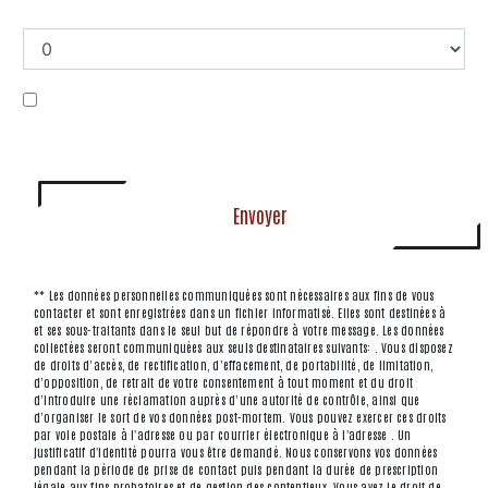
Combien font six plus quatre
En cochant cette case, j'accepte les conditions
particulières ci-dessous **
Envoyer
** Les données personnelles communiquées sont nécessaires aux fins de vous
contacter et sont enregistrées dans un fichier informatisé. Elles sont destinées à
et ses sous-traitants dans le seul but de répondre à votre message. Les données
collectées seront communiquées aux seuls destinataires suivants: . Vous disposez
de droits d’accès, de rectification, d’effacement, de portabilité, de limitation,
d’opposition, de retrait de votre consentement à tout moment et du droit
d’introduire une réclamation auprès d’une autorité de contrôle, ainsi que
d’organiser le sort de vos données post-mortem. Vous pouvez exercer ces droits
par voie postale à l'adresse ou par courrier électronique à l'adresse . Un
justificatif d'identité pourra vous être demandé. Nous conservons vos données
pendant la période de prise de contact puis pendant la durée de prescription
légale aux fins probatoires et de gestion des contentieux. Vous avez le droit de