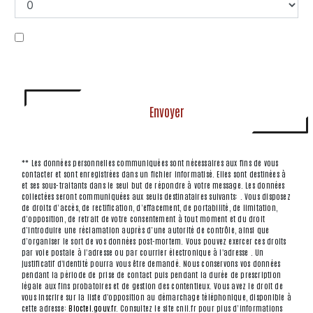
En cochant cette case, j'accepte les conditions
particulières ci-dessous **
Envoyer
** Les données personnelles communiquées sont nécessaires aux fins de vous
contacter et sont enregistrées dans un fichier informatisé. Elles sont destinées à
et ses sous-traitants dans le seul but de répondre à votre message. Les données
collectées seront communiquées aux seuls destinataires suivants: . Vous disposez
de droits d’accès, de rectification, d’effacement, de portabilité, de limitation,
d’opposition, de retrait de votre consentement à tout moment et du droit
d’introduire une réclamation auprès d’une autorité de contrôle, ainsi que
d’organiser le sort de vos données post-mortem. Vous pouvez exercer ces droits
par voie postale à l'adresse ou par courrier électronique à l'adresse . Un
justificatif d'identité pourra vous être demandé. Nous conservons vos données
pendant la période de prise de contact puis pendant la durée de prescription
légale aux fins probatoires et de gestion des contentieux. Vous avez le droit de
vous inscrire sur la liste d'opposition au démarchage téléphonique, disponible à
cette adresse:
Bloctel.gouv.fr
. Consultez le site cnil.fr pour plus d’informations