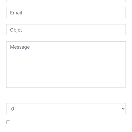
Combien font zero plus quatre
En cochant cette case, j'accepte les conditions
particulières ci-dessous **