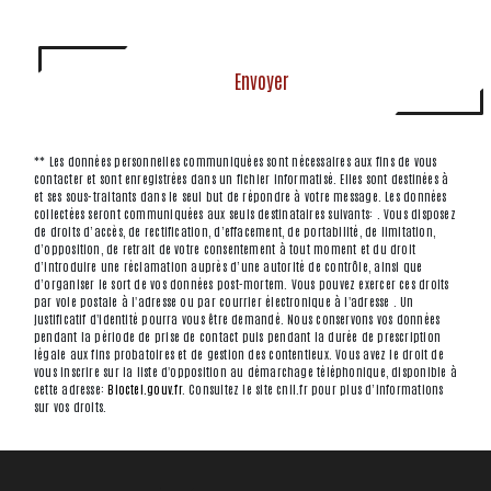
Envoyer
** Les données personnelles communiquées sont nécessaires aux fins de vous
contacter et sont enregistrées dans un fichier informatisé. Elles sont destinées à
et ses sous-traitants dans le seul but de répondre à votre message. Les données
collectées seront communiquées aux seuls destinataires suivants: . Vous disposez
de droits d’accès, de rectification, d’effacement, de portabilité, de limitation,
d’opposition, de retrait de votre consentement à tout moment et du droit
d’introduire une réclamation auprès d’une autorité de contrôle, ainsi que
d’organiser le sort de vos données post-mortem. Vous pouvez exercer ces droits
par voie postale à l'adresse ou par courrier électronique à l'adresse . Un
justificatif d'identité pourra vous être demandé. Nous conservons vos données
pendant la période de prise de contact puis pendant la durée de prescription
légale aux fins probatoires et de gestion des contentieux. Vous avez le droit de
vous inscrire sur la liste d'opposition au démarchage téléphonique, disponible à
cette adresse:
Bloctel.gouv.fr
. Consultez le site cnil.fr pour plus d’informations
sur vos droits.