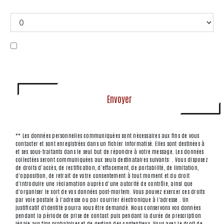
Combien font dix plus cinq
En cochant cette case, j'accepte les conditions
particulières ci-dessous **
Envoyer
** Les données personnelles communiquées sont nécessaires aux fins de vous
contacter et sont enregistrées dans un fichier informatisé. Elles sont destinées à
et ses sous-traitants dans le seul but de répondre à votre message. Les données
collectées seront communiquées aux seuls destinataires suivants: . Vous disposez
de droits d’accès, de rectification, d’effacement, de portabilité, de limitation,
d’opposition, de retrait de votre consentement à tout moment et du droit
d’introduire une réclamation auprès d’une autorité de contrôle, ainsi que
d’organiser le sort de vos données post-mortem. Vous pouvez exercer ces droits
par voie postale à l'adresse ou par courrier électronique à l'adresse . Un
justificatif d'identité pourra vous être demandé. Nous conservons vos données
pendant la période de prise de contact puis pendant la durée de prescription
légale aux fins probatoires et de gestion des contentieux. Vous avez le droit de