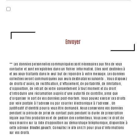
En cochant cette case, j'accepte les conditions
particulières ci-dessous **
Envoyer
** Les données personnelles communiquées sont nécessaires aux fins de vous
contacter et sont enregistrées dans un fichier informatisé. Elles sont destinées à
et ses sous-traitants dans le seul but de répondre à votre message. Les données
collectées seront communiquées aux seuls destinataires suivants: . Vous disposez
de droits d’accès, de rectification, d’effacement, de portabilité, de limitation,
d’opposition, de retrait de votre consentement à tout moment et du droit
d’introduire une réclamation auprès d’une autorité de contrôle, ainsi que
d’organiser le sort de vos données post-mortem. Vous pouvez exercer ces droits
par voie postale à l'adresse ou par courrier électronique à l'adresse . Un
justificatif d'identité pourra vous être demandé. Nous conservons vos données
pendant la période de prise de contact puis pendant la durée de prescription
légale aux fins probatoires et de gestion des contentieux. Vous avez le droit de
vous inscrire sur la liste d'opposition au démarchage téléphonique, disponible à
cette adresse:
Bloctel.gouv.fr
. Consultez le site cnil.fr pour plus d’informations
sur vos droits.